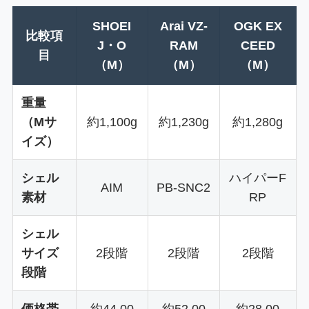
SHOEI
Arai VZ-
OGK EX
比較項
J・O
RAM
CEED
目
（M）
（M）
（M）
重量
（Mサ
約1,100g
約1,230g
約1,280g
イズ）
シェル
ハイパーF
AIM
PB-SNC2
素材
RP
シェル
サイズ
2段階
2段階
2段階
段階