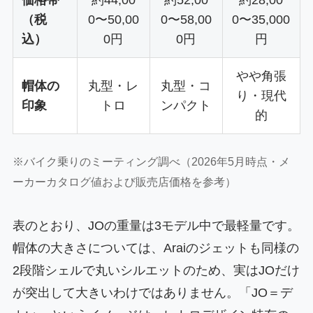
価格帯
約44,00
約52,00
約28,00
（税
0〜50,00
0〜58,00
0〜35,000
込）
0円
0円
円
やや角張
帽体の
丸型・レ
丸型・コ
り・現代
印象
トロ
ンパクト
的
※バイク乗りのミーティング調べ（2026年5月時点・メ
ーカーカタログ値および販売店価格を参考）
表のとおり、JOの重量は3モデル中で最軽量です。
帽体の大きさについては、Araiのジェットも同様の
2段階シェルで丸いシルエットのため、実はJOだけ
が突出して大きいわけではありません。「JO＝デ