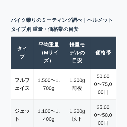
バイク乗りのミーティング調べ｜ヘルメット
タイプ別 重量・価格帯の目安
平均重量
軽量モ
タイ
（Mサイ
デルの
価格帯
プ
ズ）
目安
50,00
フルフ
1,500〜1,
1,300g
0〜75,0
ェイス
700g
前後
00円
25,00
ジェッ
1,100〜1,
1,200g
0〜50,0
ト
400g
以下
00円