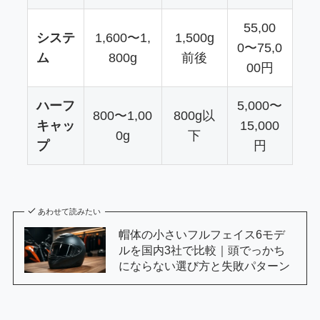
55,00
システ
1,600〜1,
1,500g
0〜75,0
ム
800g
前後
00円
ハーフ
5,000〜
800〜1,00
800g以
キャッ
15,000
0g
下
プ
円
あわせて読みたい
帽体の小さいフルフェイス6モデ
ルを国内3社で比較｜頭でっかち
にならない選び方と失敗パターン