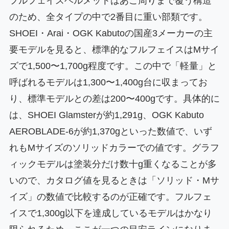
フルフェイスヘルメットはあご周りまで覆う構造
のため、全タイプの中で2番目に重い部類です。
SHOEI・Arai・OGK Kabutoの国産3メーカーの主
要モデルを見ると、標準的なフルフェイスはMサイ
ズで1,500〜1,700g程度です。この中で「軽量」と
呼ばれるモデルは1,300〜1,400g台に収まってお
り、標準モデルとの差は200〜400gです。具体的に
は、SHOEI Glamsterが約1,291g、OGK Kabuto
AEROBLADE-6が約1,370gといった数値で、いず
れもMサイズのソリッドカラーでの値です。グラフ
ィックモデルは塗装分だけ数十g重くなることが多
いので、カタログ値を見るときは「ソリッド・Mサ
イズ」の数値で比較するのが正確です。フルフェ
イスで1,300g以下を達成しているモデルはかなり