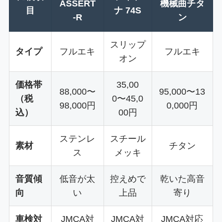
ASSERT
機械曲チタ
目
ナ 74S
-R
ン
スリップ
タイプ
フルエキ
フルエキ
オン
価格帯
35,00
88,000〜
95,000〜13
（税
0〜45,0
98,000円
0,000円
込）
00円
ステンレ
スチール
素材
チタン
ス
メッキ
音質傾
低音が太
控えめで
乾いた高音
向
い
上品
寄り
車検対
JMCA対
JMCA対
JMCA対応