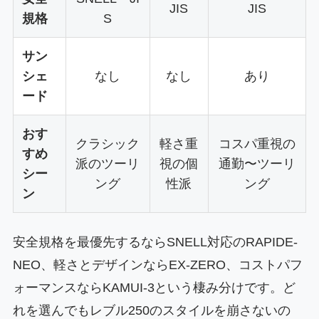
JIS
JIS
規格
S
サン
シェ
なし
なし
あり
ード
おす
クラシック
軽さ重
コスパ重視の
すめ
派のツーリ
視の個
通勤〜ツーリ
シー
ング
性派
ング
ン
安全規格を最優先するならSNELL対応のRAPIDE-
NEO、軽さとデザインならEX-ZERO、コストパフ
ォーマンスならKAMUI-3という棲み分けです。ど
れを選んでもレブル250のスタイルを崩さないの