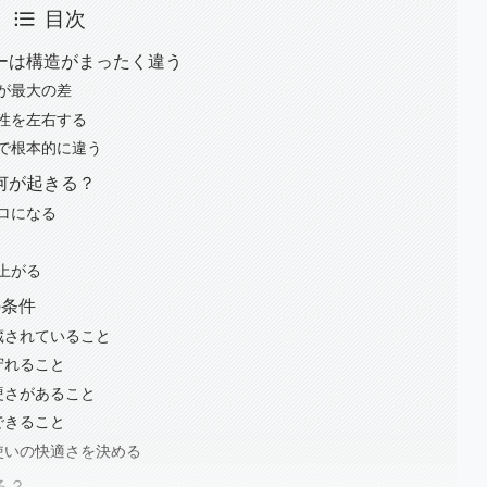
目次
ーは構造がまったく違う
が最大の差
性を左右する
で根本的に違う
何が起きる？
ロになる
上がる
の条件
蔵されていること
守れること
硬さがあること
できること
使いの快適さを決める
る？