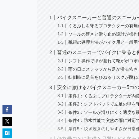
バイクスニーカーと普通のスニーカ
くるぶしを守るプロテクターの有無
ソールの硬さと滑り止め設計が操作
靴紐の処理方法がバイク用と一般用
普通のスニーカーでバイクに乗ると
シフト操作で甲が擦れて靴がボロボ
雨の日にステップから足が滑る怖さ
転倒時に足首をひねるリスクが跳ね
安全に履けるバイクスニーカー5つ
条件1：くるぶしプロテクターが内
条件2：シフトパッドで左足の甲を
条件3：ソールが滑りにくく適度な
条件4：防水性能で突然の雨に対応
条件5：脱ぎ履きのしやすさが日常
価格帯ごとに装備と品質はどう変わ