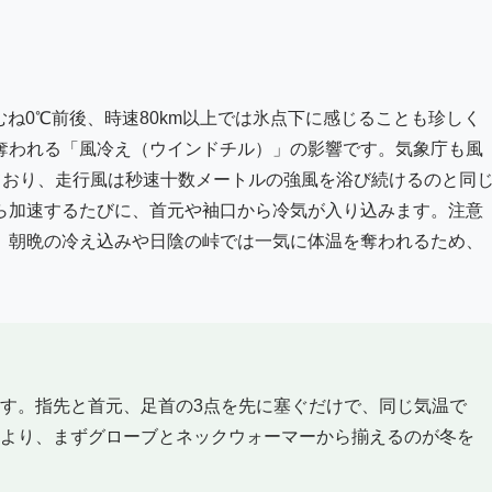
むね0℃前後、時速80km以上では氷点下に感じることも珍しく
奪われる「風冷え（ウインドチル）」の影響です。気象庁も風
しており、走行風は秒速十数メートルの強風を浴び続けるのと同
ら加速するたびに、首元や袖口から冷気が入り込みます。注意
。朝晩の冷え込みや日陰の峠では一気に体温を奪われるため、
す。指先と首元、足首の3点を先に塞ぐだけで、同じ気温で
より、まずグローブとネックウォーマーから揃えるのが冬を