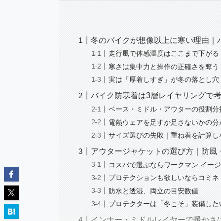
冬のバイクが想像以上に寒い理由｜
走行風で体感温度はここまで下がる
寒さは集中力と操作の正確さを奪う
実は「厚着しすぎ」が冬の落とし穴
バイク防寒着は3層レイヤリングで
ベース・ミドル・アウターの役割分
電熱ウェアを足すか足さないかの分
サイズ選びの失敗｜重ね着を計算し
アウタージャケットの選び方｜防風
コスパで選ぶならワークマン イージ
プロテクションも欲しいならコミネ JK
防水と透湿、両立の目安数値
プロテクターは「冬こそ」装備した
インナー・ミドルレイヤーで暖かさ