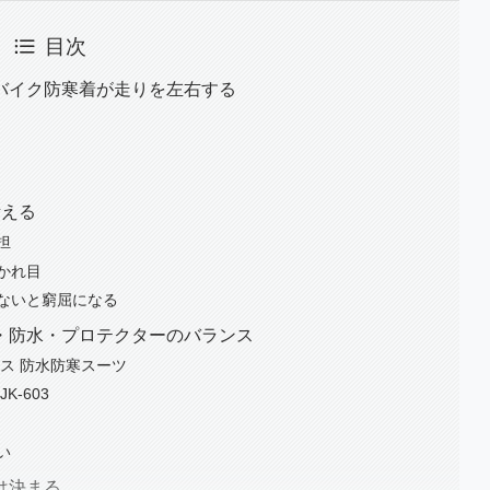
目次
バイク防寒着が走りを左右する
考える
担
かれ目
ないと窮屈になる
・防水・プロテクターのバランス
ス 防水防寒スーツ
-603
い
は決まる