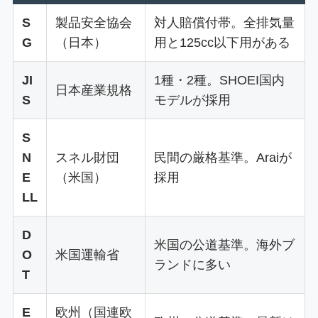
S
製品安全協会
対人賠償付帯。全排気量
G
（日本）
用と125cc以下用がある
JI
1種・2種。SHOEI国内
日本産業規格
S
モデルが採用
S
N
スネル財団
民間の厳格基準。Araiが
E
（米国）
採用
LL
D
米国の公道基準。海外ブ
O
米国運輸省
ランドに多い
T
E
欧州（国連欧