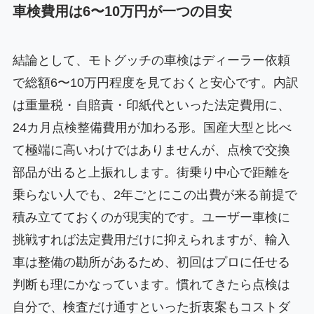
車検費用は6〜10万円が一つの目安
結論として、モトグッチの車検はディーラー依頼
で総額6〜10万円程度を見ておくと安心です。内訳
は重量税・自賠責・印紙代といった法定費用に、
24カ月点検整備費用が加わる形。国産大型と比べ
て極端に高いわけではありませんが、点検で交換
部品が出ると上振れします。街乗り中心で距離を
乗らない人でも、2年ごとにこの出費が来る前提で
積み立てておくのが現実的です。ユーザー車検に
挑戦すれば法定費用だけに抑えられますが、輸入
車は整備の勘所があるため、初回はプロに任せる
判断も理にかなっています。慣れてきたら点検は
自分で、検査だけ通すといった折衷案もコストダ